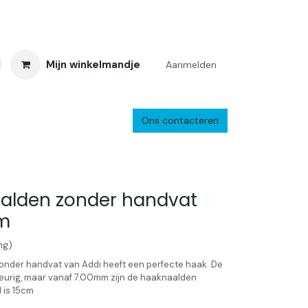
Mijn winkelmandje
Aanmelden
Ons contacteren
inkelretour
Creacafé
Parkeren
Bedrijf
Verzenden en retourne
alden zonder handvat
m
ng)
onder handvat van Addi heeft een perfecte haak. De
kleurig, maar vanaf 7.00mm zijn de haaknaalden
 is 15cm