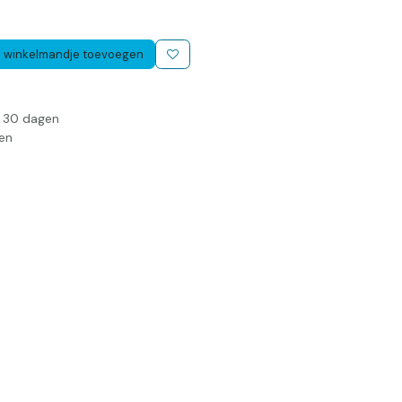
 winkelmandje toevoegen
n 30 dagen
en