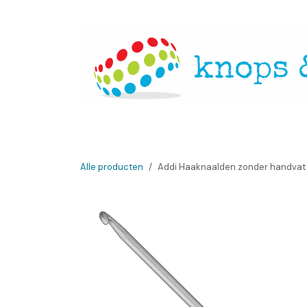
Overslaan naar inhoud
Startpagina
Over ons
Openingsuren
Websh
Alle producten
Addi Haaknaalden zonder handva