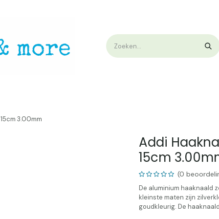
op
Workshops & Demo
Algemene voorwaarden
Nieuwtjes !
W
t 15cm 3.00mm
Addi Haakna
15cm 3.00m
(0 beoordeli
De aluminium haaknaald z
kleinste maten zijn zilver
goudkleurig. De haaknaald