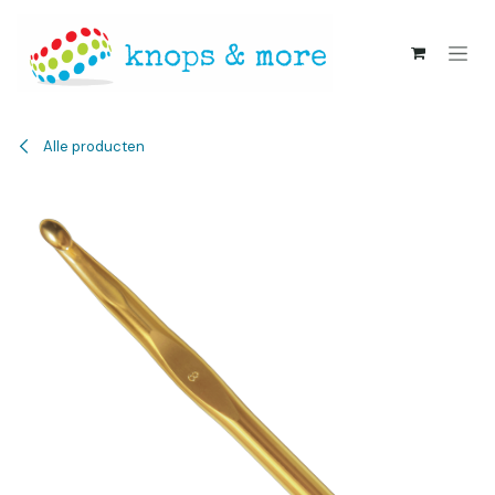
Overslaan naar inhoud
Alle producten