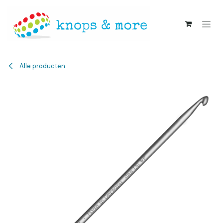
Overslaan naar inhoud
Alle producten