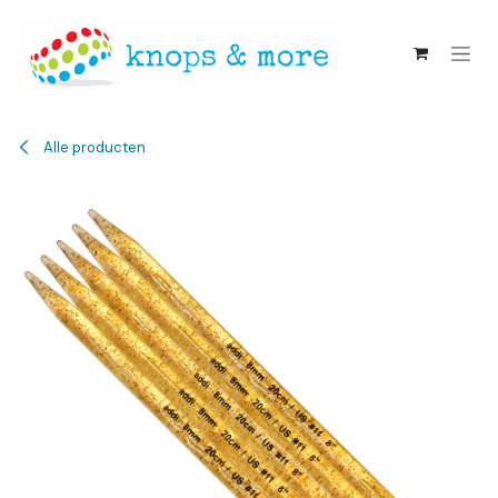
Overslaan naar inhoud
Alle producten