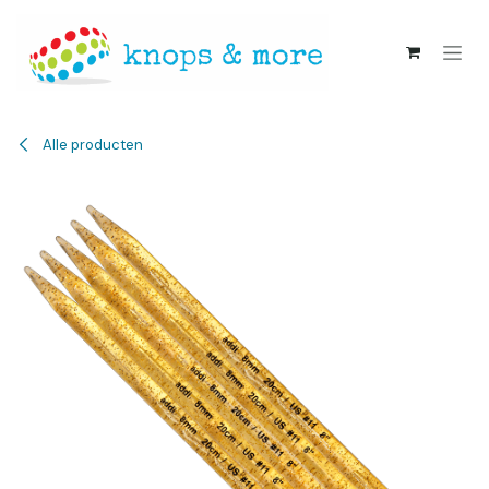
Overslaan naar inhoud
Alle producten