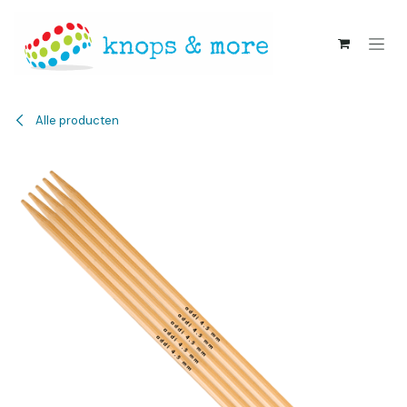
Overslaan naar inhoud
Alle producten