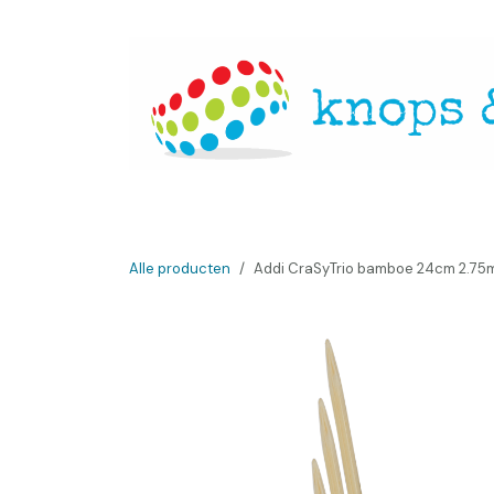
Overslaan naar inhoud
Startpagina
Over ons
Openingsuren
Websh
Alle producten
Addi CraSyTrio bamboe 24cm 2.7