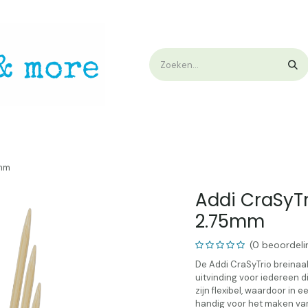
op
Workshops & Demo
Algemene voorwaarden
Nieuwtjes !
W
5mm
Addi CraSy
2.75mm
(0 beoordeli
De Addi CraSyTrio breinaa
uitvinding voor iedereen d
zijn flexibel, waardoor in 
handig voor het maken va