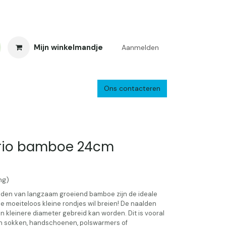
Mijn winkelmandje
Aanmelden
Ons contacteren
inkelretour
Creacafé
Parkeren
Bedrijf
Verzenden en retourne
Trio bamboe 24cm
ng)
lden van langzaam groeiend bamboe zijn de ideale
ie moeiteloos kleine rondjes wil breien! De naalden
een kleinere diameter gebreid kan worden. Dit is vooral
n sokken, handschoenen, polswarmers of