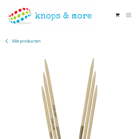
Overslaan naar inhoud
Alle producten