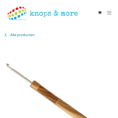
Overslaan naar inhoud
Alle producten