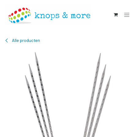
Overslaan naar inhoud
Alle producten