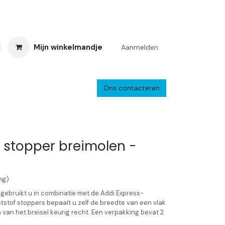
Mijn winkelmandje
Aanmelden
Ons contacteren
inkelretour
Creacafé
Parkeren
Bedrijf
Verzenden en retourne
 stopper breimolen -
ng)
gebruikt u in combinatie met de Addi Express-
tstof stoppers bepaalt u zelf de breedte van een vlak
 van het breisel keurig recht. Een verpakking bevat 2