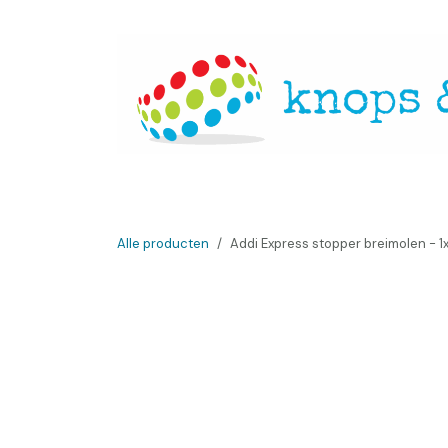
Overslaan naar inhoud
Startpagina
Over ons
Openingsuren
Websh
Alle producten
Addi Express stopper breimolen - 1