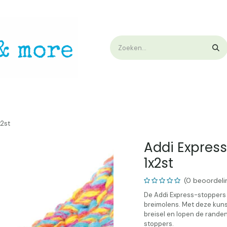
op
Workshops & Demo
Algemene voorwaarden
Nieuwtjes !
W
x2st
Addi Express
1x2st
(0 beoordeli
De Addi Express-stoppers 
breimolens. Met deze kuns
breisel en lopen de randen
stoppers.