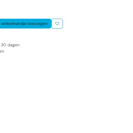
 winkelmandje toevoegen
n 30 dagen
en