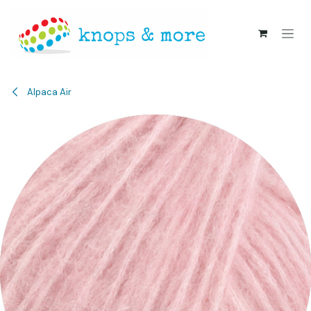
Overslaan naar inhoud
Alpaca Air