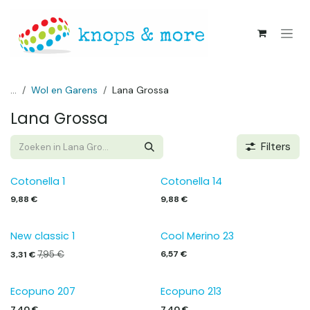
Overslaan naar inhoud
...
Wol en Garens
Lana Grossa
Lana Grossa
Filters
Cotonella 1
Cotonella 14
9,88
€
9,88
€
New classic 1
Cool Merino 23
7,95
€
6,57
€
3,31
€
Ecopuno 207
Ecopuno 213
7,40
€
7,40
€