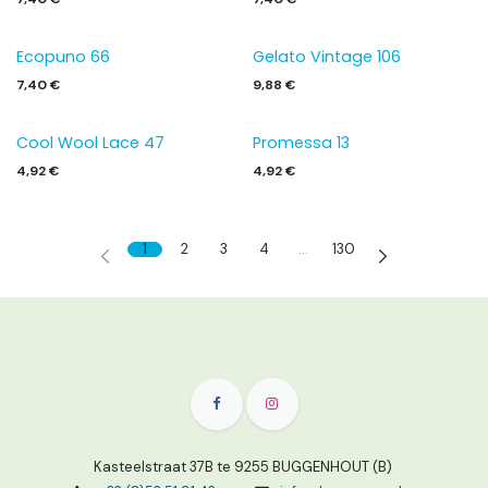
Ecopuno 66
Gelato Vintage 106
7,40
€
9,88
€
Cool Wool Lace 47
Promessa 13
4,92
€
4,92
€
1
2
3
4
…
130
Kasteelstraat 37B te 9255 BUGGENHOUT (B)