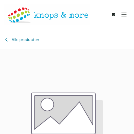
Overslaan naar inhoud
Alle producten