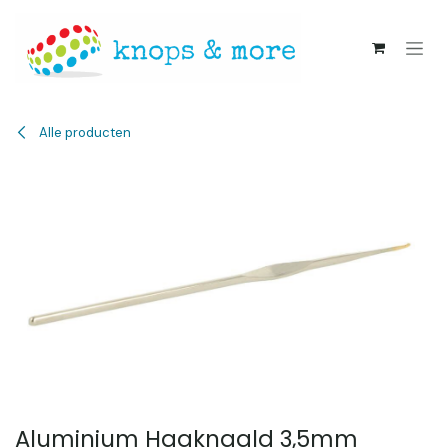
Overslaan naar inhoud
Alle producten
Aluminium Haaknaald 3,5mm