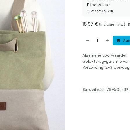
Dimensies:

36x35x15 cm 
18,97
€
(Inclusief btw)
4
Aan
Algemene voorwaarden
Geld-terug-garantie va
Verzending: 2-3 werkdag
Barcode:
335799505362