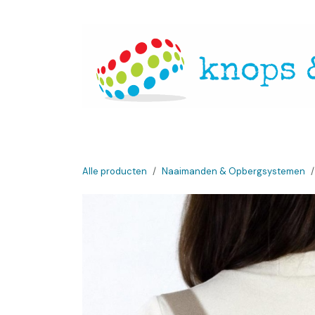
Overslaan naar inhoud
Startpagina
Over ons
Openingsuren
Websh
Alle producten
Naaimanden & Opbergsystemen