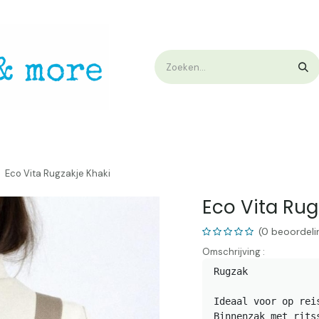
op
Workshops & Demo
Algemene voorwaarden
Nieuwtjes !
W
Eco Vita Rugzakje Khaki
Eco Vita Rug
(0 beoordeli
Omschrijving :
Rugzak

Ideaal voor op rei
Binnenzak met ritss