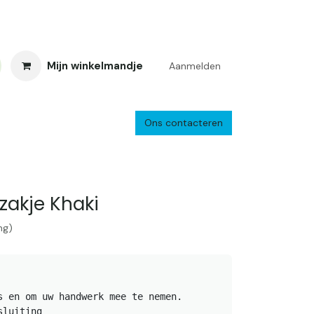
Mijn winkelmandje
Aanmelden
Ons contacteren
inkelretour
Creacafé
Parkeren
Bedrijf
Verzenden en retourne
zakje Khaki
ng)
s en om uw handwerk mee te nemen.

luiting
