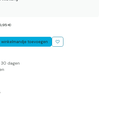
5,95
€
 winkelmandje toevoegen
n 30 dagen
en
5