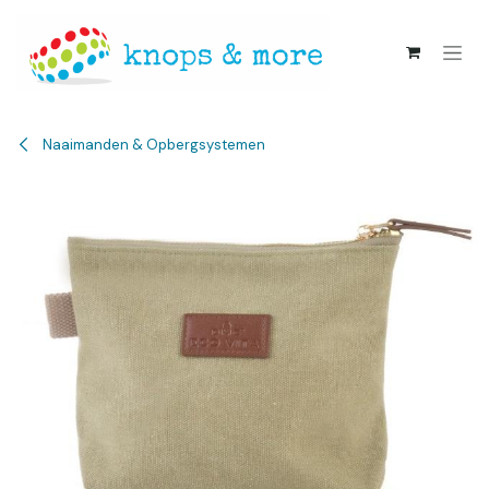
Overslaan naar inhoud
Naaimanden & Opbergsystemen