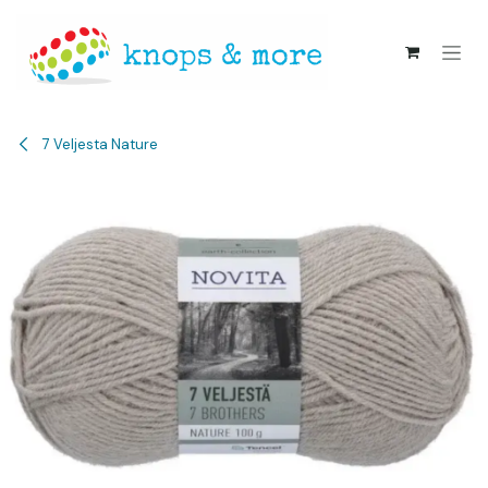
Overslaan naar inhoud
7 Veljesta Nature