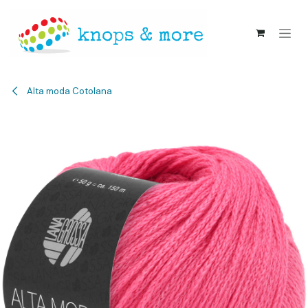
Overslaan naar inhoud
Alta moda Cotolana