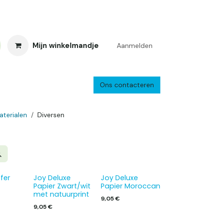
Mijn winkelmandje
Aanmelden
Ons contacteren
inkelretour
Creacafé
Parkeren
Bedrijf
Verzenden en retourne
aterialen
Diversen
fer
Joy Deluxe
Joy Deluxe
Papier Zwart/wit
Papier Moroccan
met natuurprint
9,05
€
9,05
€