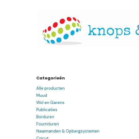
Overslaan naar inhoud
Startpagina
Over ons
Openingsuren
Websh
Categorieën
Alle producten
Muud
Wol en Garens
Publicaties
Borduren
Fournituren
Naaimanden & Opbergsystemen
Cricut