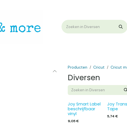
op
Workshops & Demo
Algemene voorwaarden
Nieuwtjes !
W
Producten
Cricut
Cricut m
Diversen
Joy Smart Label
Joy Trans
beschrijfbaar
Tape
vinyl
5,74
€
9,05
€