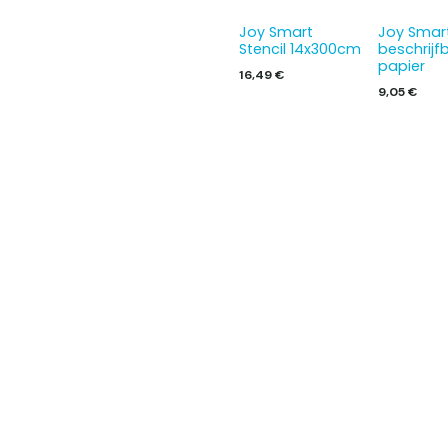
Joy Smart
Joy Smart
Stencil 14x300cm
beschrijf
papier
16,49
€
9,05
€