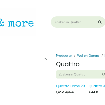
op
Workshops & Demo
Algemene voorwaarden
Nieuwtjes !
W
Producten
Wol en Garens
Quattro
Quattro Lame 29
Quattro 3
4,25
€
2,44
€
1,65
€