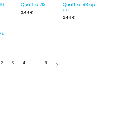
16
Quattro 213
Quattro 188 op =
op
2,44
€
2,44
€
75
2
3
4
…
9