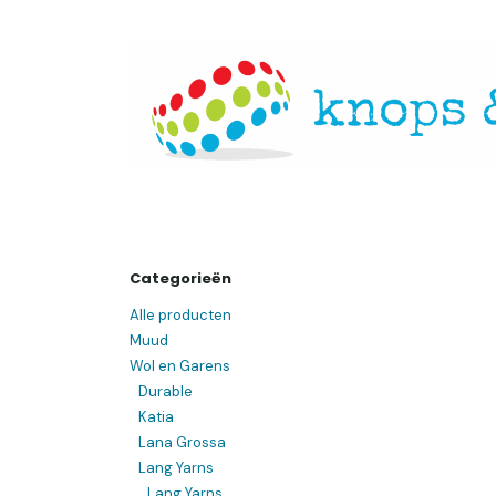
Overslaan naar inhoud
Startpagina
Over ons
Openingsuren
Websh
Categorieën
Alle producten
Muud
Wol en Garens
Durable
Katia
Lana Grossa
Lang Yarns
Lang Yarns