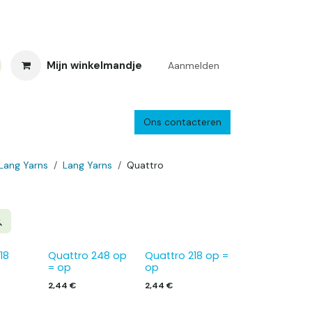
Mijn winkelmandje
Aanmelden
Ons contacteren
inkelretour
Creacafé
Parkeren
Bedrijf
Verzenden en retourne
Lang Yarns
Lang Yarns
Quattro
18
Quattro 248 op
Quattro 218 op =
= op
op
2,44
€
2,44
€