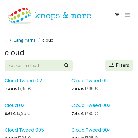
Overslaan naar inhoud
...
Lang Yarns
cloud
cloud
Filters
Cloud Tweed 012
Cloud Tweed 011
17,95
€
17,95
€
7,44
€
7,44
€
Cloud 02
Cloud Tweed 002
15,95
€
17,95
€
6,61
€
7,44
€
Cloud Tweed 005
Cloud Tweed 004