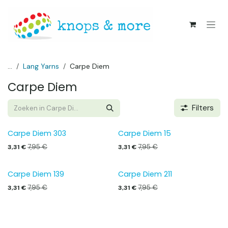
Overslaan naar inhoud
...
Lang Yarns
Carpe Diem
Carpe Diem
Filters
Carpe Diem 303
Carpe Diem 15
7,95
€
7,95
€
3,31
€
3,31
€
Carpe Diem 139
Carpe Diem 211
7,95
€
7,95
€
3,31
€
3,31
€