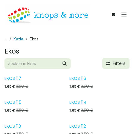
Overslaan naar inhoud
...
Katia
Ekos
Ekos
Filters
EKOS 117
EKOS 116
3,50
€
3,50
€
1,65
€
1,65
€
EKOS 115
EKOS 114
3,50
€
3,50
€
1,65
€
1,65
€
EKOS 113
EKOS 112