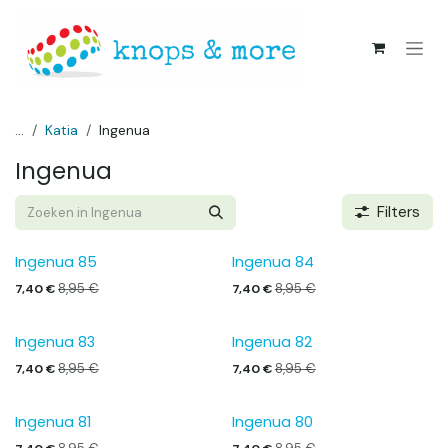
Overslaan naar inhoud
...
Katia
Ingenua
Ingenua
Filters
Ingenua 85
Ingenua 84
8,95
€
8,95
€
7,40
€
7,40
€
Ingenua 83
Ingenua 82
8,95
€
8,95
€
7,40
€
7,40
€
Ingenua 81
Ingenua 80