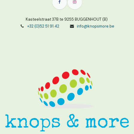
Kasteelstraat 37B te 9255 BUGGENHOUT (B)
+32 (0)52 51 91 42
info@knopsmore.be