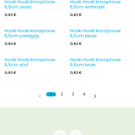
Hooki Hooki knooptouw
Hooki Hooki knooptouw
6,5cm zwart
6,5cm Anthrasit
0,82
€
0,82
€
Hooki Hooki knooptouw
Hooki Hooki knooptouw
6,5cm parelgrijs
6,5cm kiezel
0,82
€
0,82
€
Hooki Hooki knooptouw
Hooki Hooki knooptouw
6,5cm stof
6,5cm bruin
0,82
€
0,82
€
1
2
3
4