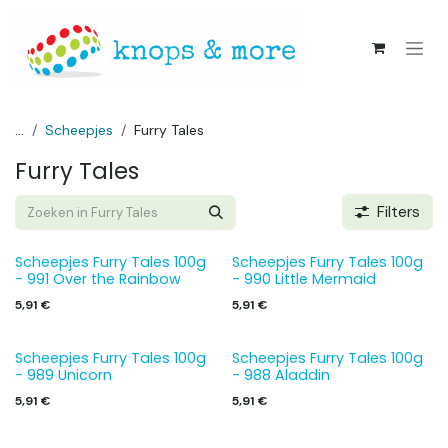
Overslaan naar inhoud
...
Scheepjes
Furry Tales
Furry Tales
Filters
Scheepjes Furry Tales 100g
Scheepjes Furry Tales 100g
- 991 Over the Rainbow
- 990 Little Mermaid
5,91
€
5,91
€
Scheepjes Furry Tales 100g
Scheepjes Furry Tales 100g
- 989 Unicorn
- 988 Aladdin
5,91
€
5,91
€