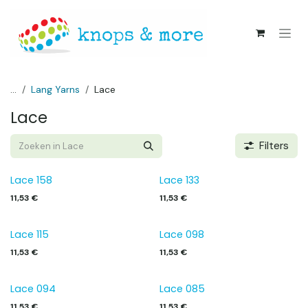
Overslaan naar inhoud
...
Lang Yarns
Lace
Lace
Filters
Lace 158
Lace 133
11,53
€
11,53
€
Lace 115
Lace 098
11,53
€
11,53
€
Lace 094
Lace 085
11,53
€
11,53
€