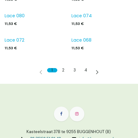
Lace 080
Lace 074
11,53
€
11,53
€
Lace 072
Lace 068
11,53
€
11,53
€
1
2
3
4
Kasteelstraat 37B te 9255 BUGGENHOUT (B)