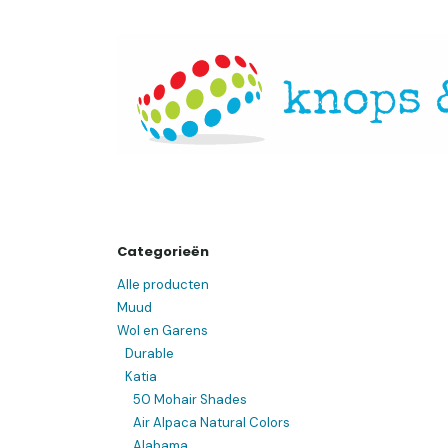
Overslaan naar inhoud
Startpagina
Over ons
Openingsuren
Websh
Categorieën
Alle producten
Muud
Wol en Garens
Durable
Katia
50 Mohair Shades
Air Alpaca Natural Colors
Alabama