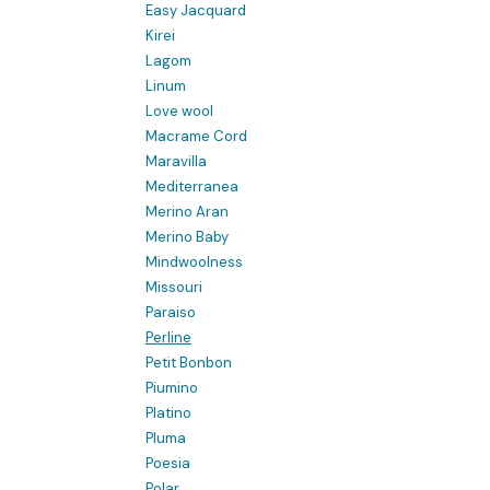
Easy Jacquard
Kirei
Lagom
Linum
Love wool
Macrame Cord
Maravilla
Mediterranea
Merino Aran
Merino Baby
Mindwoolness
Missouri
Paraiso
Perline
Petit Bonbon
Piumino
Platino
Pluma
Poesia
Polar