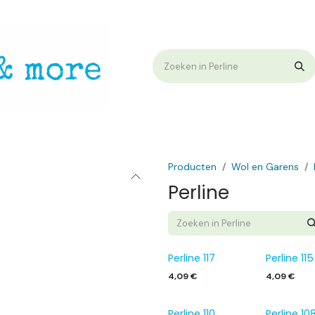
op
Workshops & Demo
Algemene voorwaarden
Nieuwtjes !
W
Producten
Wol en Garens
Perline
Perline 117
Perline 115
4,09
€
4,09
€
Perline 110
Perline 10