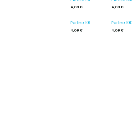
4,09
€
4,09
€
Perline 101
Perline 10
4,09
€
4,09
€