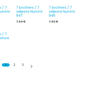
s / 7
7 brothers / 7
7 brothers / 7
 Nummi
veljestä Nummi
veljestä Nummi
947
946
7,40
€
7,40
€
s / 7
Nature
1
2
3