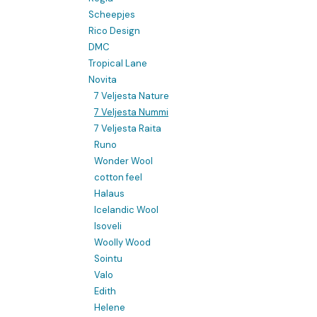
Scheepjes
Rico Design
DMC
Tropical Lane
Novita
7 Veljesta Nature
7 Veljesta Nummi
7 Veljesta Raita
Runo
Wonder Wool
cotton feel
Halaus
Icelandic Wool
Isoveli
Woolly Wood
Sointu
Valo
Edith
Helene