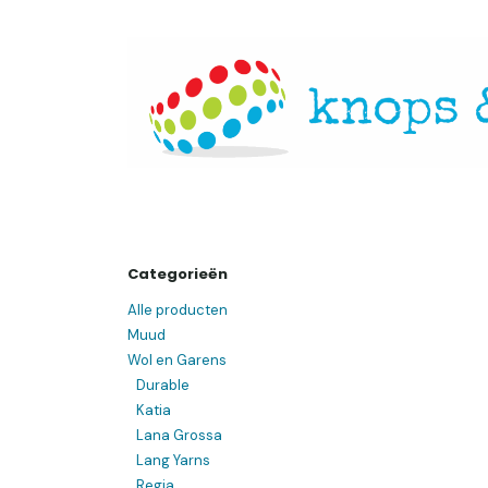
Overslaan naar inhoud
Startpagina
Over ons
Openingsuren
Websh
Categorieën
Alle producten
Muud
Wol en Garens
Durable
Katia
Lana Grossa
Lang Yarns
Regia