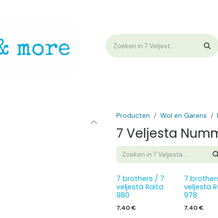
op
Workshops & Demo
Algemene voorwaarden
Nieuwtjes !
W
Producten
Wol en Garens
7 Veljesta Num
7 brothers / 7
7 brother
veljestä Raita
veljestä R
980
978
7,40
€
7,40
€