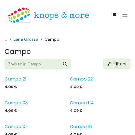
Overslaan naar inhoud
...
Lana Grossa
Campo
Campo
Filters
Campo 21
Campo 22
4,09
€
4,09
€
Campo 03
Campo 04
4,09
€
4,09
€
Campo 01
Campo 16
4,09
€
4,09
€