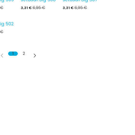
€
6,95
€
6,95
€
3,31
€
3,31
€
Big 502
€
1
2