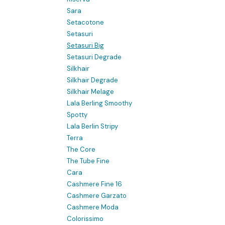
Sara
Setacotone
Setasuri
Setasuri Big
Setasuri Degrade
Silkhair
Silkhair Degrade
Silkhair Melage
Lala Berling Smoothy
Spotty
Lala Berlin Stripy
Terra
The Core
The Tube Fine
Cara
Cashmere Fine 16
Cashmere Garzato
Cashmere Moda
Colorissimo