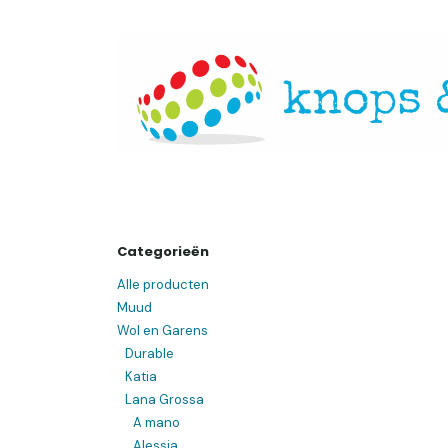
Overslaan naar inhoud
Startpagina
Over ons
Openingsuren
Websh
Categorieën
Alle producten
Muud
Wol en Garens
Durable
Katia
Lana Grossa
A mano
Alessia