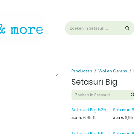
op
Workshops & Demo
Algemene voorwaarden
Nieuwtjes !
W
Producten
Wol en Garens
Setasuri Big
Setasuri Big 525
Setasuri 
6,95
€
6,95
3,31
€
3,31
€
Setasuri Big 511
Setasuri 