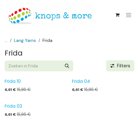
Overslaan naar inhoud
...
Lang Yarns
Frida
Frida
Filters
Frida 10
Frida 04
15,95
€
15,95
€
6,61
€
6,61
€
Frida 03
15,95
€
6,61
€