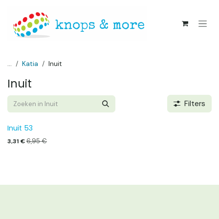
Overslaan naar inhoud
...
Katia
Inuit
Inuit
Filters
Inuit 53
6,95
€
3,31
€