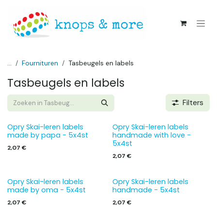
Overslaan naar inhoud
...
Fournituren
Tasbeugels en labels
Tasbeugels en labels
Filters
Opry Skai-leren labels
Opry Skai-leren labels
made by papa - 5x4st
handmade with love -
5x4st
2,07
€
2,07
€
Opry Skai-leren labels
Opry Skai-leren labels
made by oma - 5x4st
handmade - 5x4st
2,07
€
2,07
€