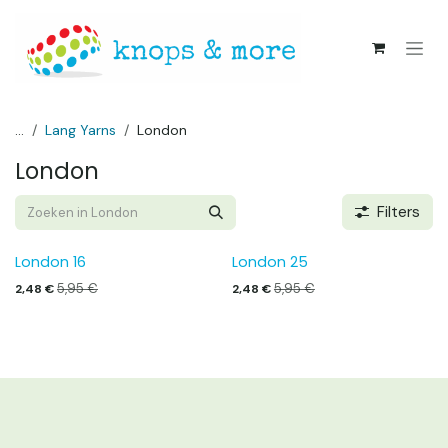
Overslaan naar inhoud
...
Lang Yarns
London
London
Filters
London 16
London 25
5,95
€
5,95
€
2,48
€
2,48
€