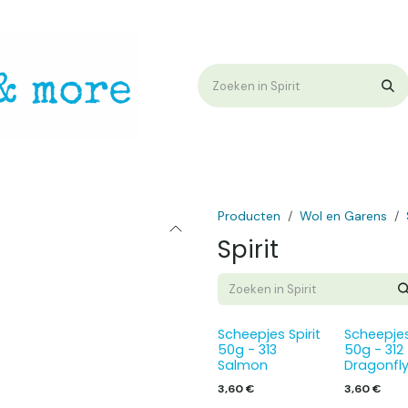
op
Workshops & Demo
Algemene voorwaarden
Nieuwtjes !
W
Producten
Wol en Garens
Spirit
Scheepjes Spirit
Scheepjes
50g - 313
50g - 312
Salmon
Dragonfl
3,60
€
3,60
€