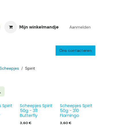
Mijn winkelmandje
Aanmelden
Ons contacteren
inkelretour
Creacafé
Parkeren
Bedrijf
Verzenden en retourne
Scheepjes
Spirit
 Spirit
Scheepjes Spirit
Scheepjes Spirit
50g - 311
50g - 310
y
Butterfly
Flamingo
3,60
€
3,60
€