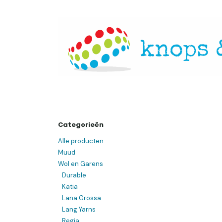
Overslaan naar inhoud
Startpagina
Over ons
Openingsuren
Websh
Categorieën
Alle producten
Muud
Wol en Garens
Durable
Katia
Lana Grossa
Lang Yarns
Regia