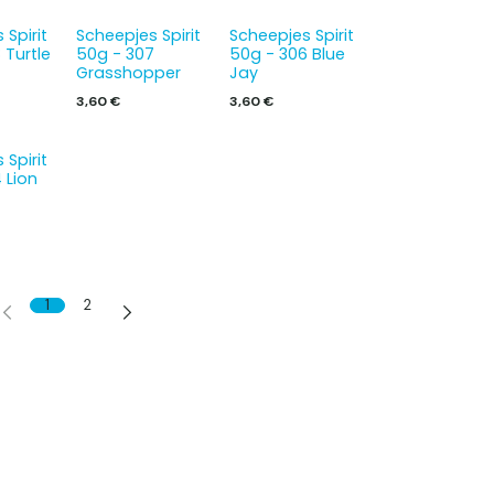
 Spirit
Scheepjes Spirit
Scheepjes Spirit
 Turtle
50g - 307
50g - 306 Blue
Grasshopper
Jay
3,60
€
3,60
€
 Spirit
 Lion
1
2