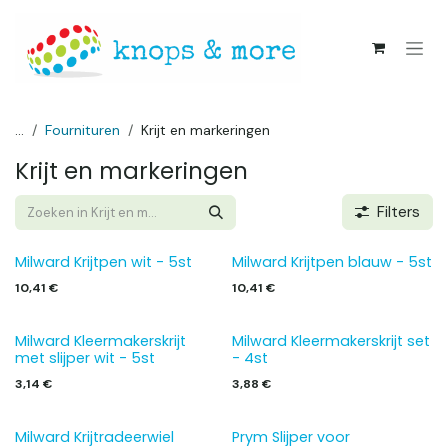
Overslaan naar inhoud
...
Fournituren
Krijt en markeringen
Krijt en markeringen
Filters
Milward Krijtpen wit - 5st
Milward Krijtpen blauw - 5st
10,41
€
10,41
€
Milward Kleermakerskrijt
Milward Kleermakerskrijt set
met slijper wit - 5st
- 4st
3,14
€
3,88
€
Milward Krijtradeerwiel
Prym Slijper voor