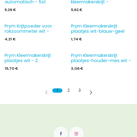
automatisch - 5st
kleermakerskrijt -
5,29
€
5,62
€
Prym Krijtpoeder voor
Prym Kleermakerskrijt
rokzoommeter wit -
plaatjes wit-blauw-geel
4,21
€
1,74
€
Prym Kleermakerskrijt
Prym Kleermakerskrijt
plaatjes wit - 2
plaatjes-houder-mes wit -
15,70
€
3,06
€
1
2
3