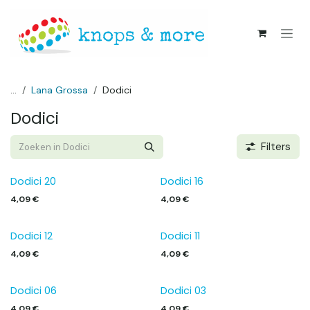
Overslaan naar inhoud
...
Lana Grossa
Dodici
Dodici
Filters
Dodici 20
Dodici 16
4,09
€
4,09
€
Dodici 12
Dodici 11
4,09
€
4,09
€
Dodici 06
Dodici 03
4,09
€
4,09
€