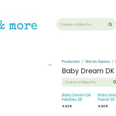
op
Workshops & Demo
Algemene voorwaarden
Nieuwtjes !
W
Producten
Wol en Garens
Baby Dream DK
Baby Dream DK
Baby Dre
Pebbles 28
Pastel 20
4,92
€
4,92
€