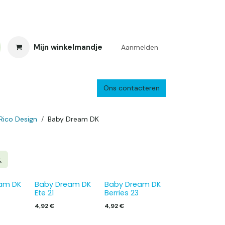
Mijn winkelmandje
Aanmelden
Ons contacteren
inkelretour
Creacafé
Parkeren
Bedrijf
Verzenden en retourne
Rico Design
Baby Dream DK
am DK
Baby Dream DK
Baby Dream DK
Ete 21
Berries 23
4,92
€
4,92
€