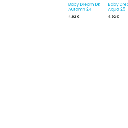
Baby Dream DK
Baby Dre
Automn 24
Aqua 25
4,92
€
4,92
€