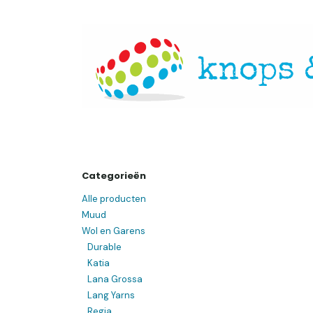
Overslaan naar inhoud
Startpagina
Over ons
Openingsuren
Websh
Categorieën
Alle producten
Muud
Wol en Garens
Durable
Katia
Lana Grossa
Lang Yarns
Regia