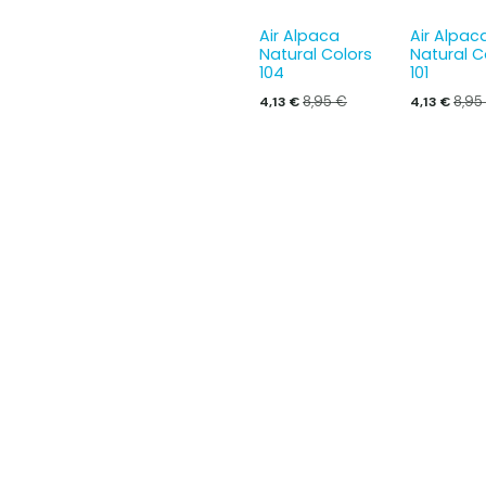
Air Alpaca
Air Alpac
Natural Colors
Natural C
104
101
8,95
€
8,95
4,13
€
4,13
€