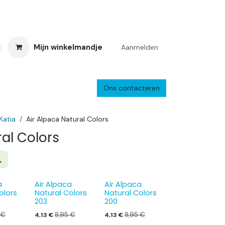
Mijn winkelmandje
Aanmelden
Ons contacteren
inkelretour
Creacafé
Parkeren
Bedrijf
Verzenden en retourne
Katia
Air Alpaca Natural Colors
ral Colors
a
Air Alpaca
Air Alpaca
olors
Natural Colors
Natural Colors
203
200
€
8,95
€
8,95
€
4,13
€
4,13
€