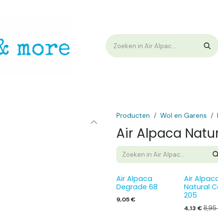
op
Workshops & Demo
Algemene voorwaarden
Nieuwtjes !
W
Producten
Wol en Garens
Air Alpaca Natu
Air Alpaca
Air Alpac
Degrade 68
Natural C
205
9,05
€
8,95
4,13
€