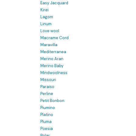
Easy Jacquard
Kirei
Lagom
Linum
Love wool
Macrame Cord
Maravilla
Mediterranea
Merino Aran
Merino Baby
Mindwoolness
Missouri
Paraiso
Perline
Petit Bonbon
Piumino
Platino
Pluma
Poesia
Polar