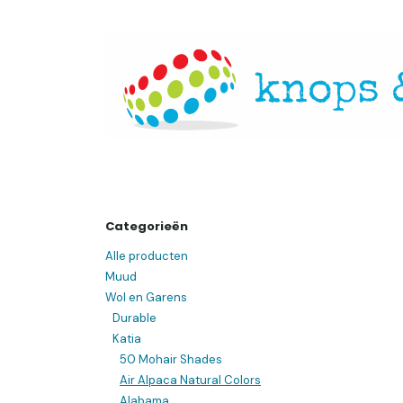
Overslaan naar inhoud
Startpagina
Over ons
Openingsuren
Websh
Categorieën
Alle producten
Muud
Wol en Garens
Durable
Katia
50 Mohair Shades
Air Alpaca Natural Colors
Alabama