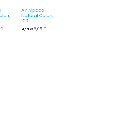
a
Air Alpaca
olors
Natural Colors
100
€
8,95
€
4,13
€