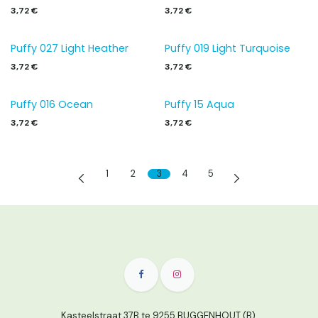
3,72
€
3,72
€
Puffy 027 Light Heather
Puffy 019 Light Turquoise
3,72
€
3,72
€
Puffy 016 Ocean
Puffy 15 Aqua
3,72
€
3,72
€
1
2
3
4
5
Kasteelstraat 37B te 9255 BUGGENHOUT (B)