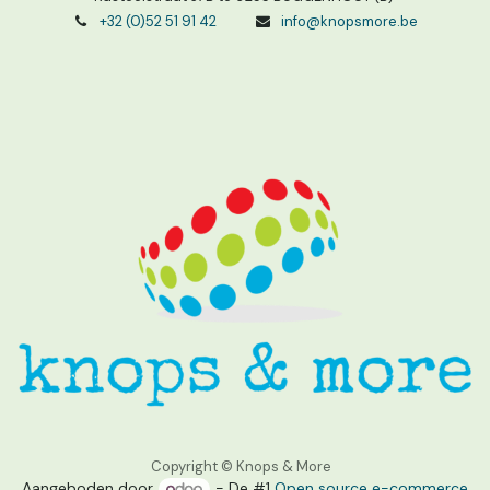
+32 (0)52 51 91 42
info@knopsmore.be
Copyright © Knops & More
Aangeboden door
- De #1
Open source e-commerce