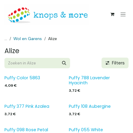
Overslaan naar inhoud
...
Wol en Garens
Alize
Alize
Filters
Puffy Color 5863
Puffy 788 Lavender
Hyacinth
4,09
€
3,72
€
Puffy 377 Pink Azalea
Puffy 108 Aubergine
3,72
€
3,72
€
Puffy 098 Rose Petal
Puffy 055 White