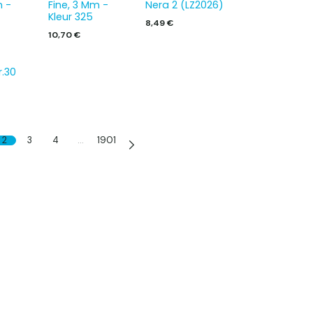
m -
Fine, 3 Mm -
Nera 2 (LZ2026)
Kleur 325
8,49
€
10,70
€
r.30
2
3
4
…
1901