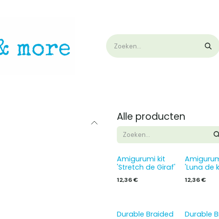
op
Workshops & Demo
Algemene voorwaarden
Nieuwtjes !
W
Alle producten
Amigurumi kit
Amigurumi
'Stretch de Giraf'
'Luna de k
12,36
€
12,36
€
Durable Braided
Durable B