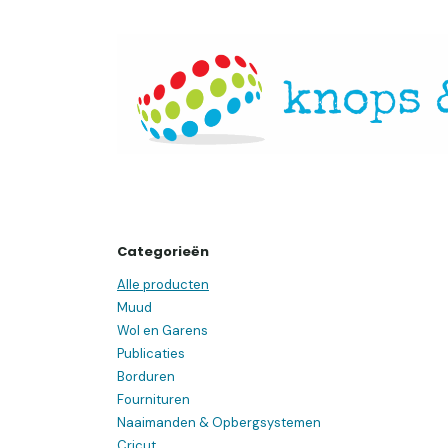
Overslaan naar inhoud
Startpagina
Over ons
Openingsuren
Websh
Categorieën
Alle producten
Muud
Wol en Garens
Publicaties
Borduren
Fournituren
Naaimanden & Opbergsystemen
Cricut