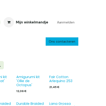
Mijn winkelmandje
Aanmelden
Ons contacteren
inkelretour
Creacafé
Parkeren
Bedrijf
Verzenden en retourne
 kit
Amigurumi kit
Fair Cotton
at'
'Ollie de
Arlequino 253
Octopus'
21,45
€
12,36
€
raided
Durable Braided
Lana Grossa