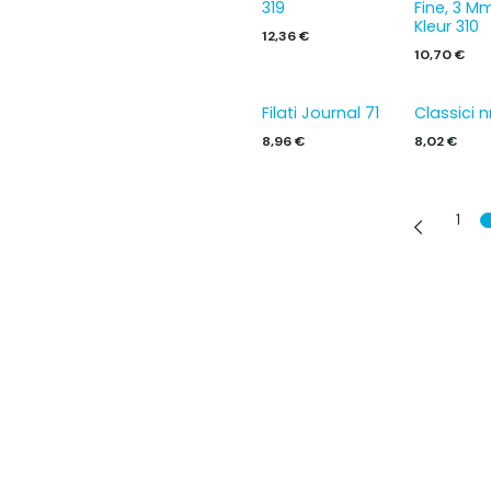
319
Fine, 3 M
Kleur 310
12,36
€
10,70
€
Filati Journal 71
Classici n
8,96
€
8,02
€
1