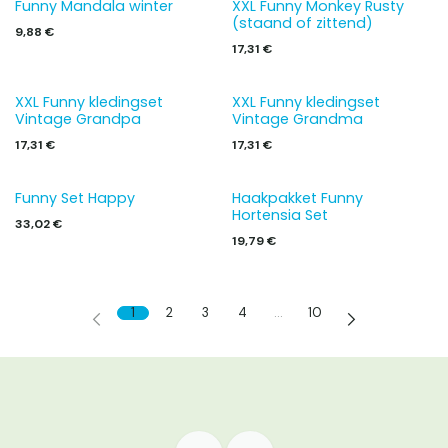
Funny Mandala winter
XXL Funny Monkey Rusty
(staand of zittend)
9,88
€
17,31
€
XXL Funny kledingset
XXL Funny kledingset
Vintage Grandpa
Vintage Grandma
17,31
€
17,31
€
Funny Set Happy
Haakpakket Funny
Hortensia Set
33,02
€
19,79
€
1
2
3
4
…
10