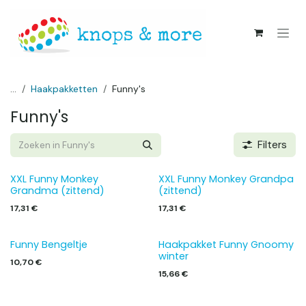
Overslaan naar inhoud
...
Haakpakketten
Funny's
Funny's
Filters
XXL Funny Monkey
XXL Funny Monkey Grandpa
Grandma (zittend)
(zittend)
17,31
€
17,31
€
Funny Bengeltje
Haakpakket Funny Gnoomy
winter
10,70
€
15,66
€